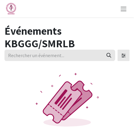
Se rendre au contenu
Événements
KBGGG/SMRLB